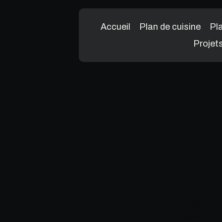
Accueil
Plan de cuisine
Pla
Projet
Sh
Por
Localisat
Paris
Projet :
La cuisine d
magasin Por