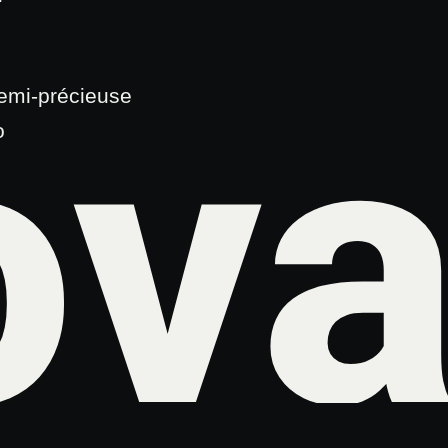
va
semi-précieuse
o