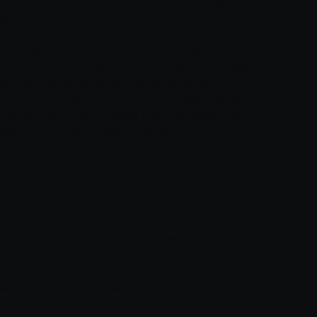
agonia. Il s’agit de l’îlot central visible dès
 même depuis l’extérieur du magasin. Ce choix
vant n’est pas anodin : l’objectif était de
a capacité du magasin à concevoir des
t de gamme en utilisant des matériaux nobles,
pierre spectaculaire. L’alliance entre le
mporain de la cuisine et la richesse visuelle
 Patagonia offre un rendu à la fois élégant et
ant, renforçant l’image premium du
Le veinage spectaculaire du quartzite Patagonia devient
la pièce maîtresse de cet îlot central, dont chaque détail a
été pensé pour conjuguer esthétisme et fonctionnalité.
Travailler cette pierre d’exception a été un véritable plaisir
pour nos équipes, tant pour sa richesse visuelle que pour
les possibilités créatives qu’elle offre.