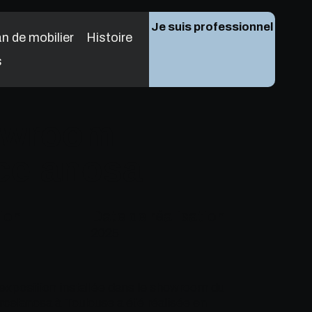
Je suis professionnel
n de mobilier
Histoire
s
owroom
celanosa
ion
Date de réalisation
2025
’exposition installée dans le showroom du
celanosa à Toulouse a été réalisée en