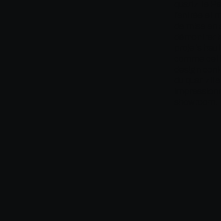
quartzite Pat
l’entrée et
de mise en a
démontrer l
projets hau
comme cette 
design conte
du quartzite
impressionn
showroom.