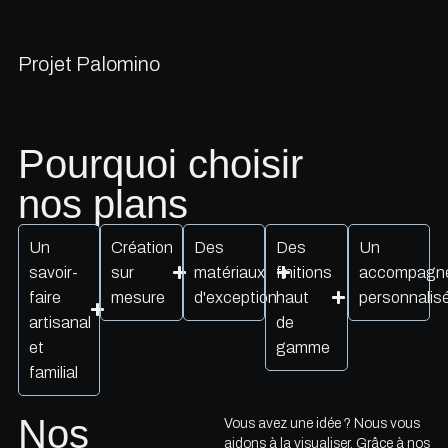
Projet Palomino
Pourquoi choisir
nos plans
Un
Création
Des
Des
Un
savoir-
sur
matériaux
finitions
accompagn
faire
mesure
d'exception
haut
personnalis
artisanal
de
et
gamme
familial
Nos
Vous avez une idée ? Nous vous
aidons à la visualiser. Grâce à nos