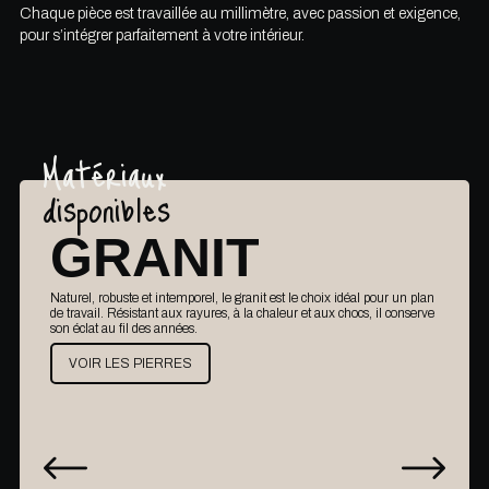
Chaque pièce est travaillée au millimètre, avec passion et exigence,
pour s’intégrer parfaitement à votre intérieur.
Matériaux
disponibles
GRANIT
Naturel, robuste et intemporel, le granit est le choix idéal pour un plan
Co
de travail. Résistant aux rayures, à la chaleur et aux chocs, il conserve
rob
son éclat au fil des années.
du
VOIR LES PIERRES