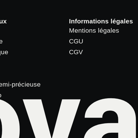
ux
Informations légales
Mentions légales
e
CGU
que
CGV
va
semi-précieuse
o