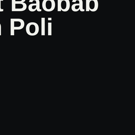
t Baobab
Poli