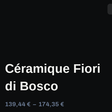
Aller
au
contenu
Céramique Fiori
di Bosco
Plage
139,44
€
–
174,35
€
de
quantité