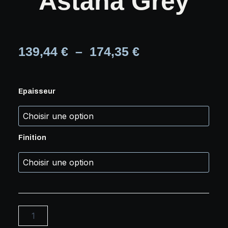
Astana Grey
Plage
139,44
€
–
174,35
€
quantité
Epaisseur
de
de
Céramique
Astana
Grey
Finition
prix :
139,44 €